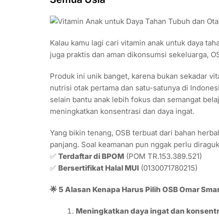
Kalau kamu lagi cari vitamin anak untuk daya ta
juga praktis dan aman dikonsumsi sekeluarga, O
Produk ini unik banget, karena bukan sekadar vi
nutrisi otak pertama dan satu-satunya di Indone
selain bantu anak lebih fokus dan semangat bel
meningkatkan konsentrasi dan daya ingat.
Yang bikin tenang, OSB terbuat dari bahan herba
panjang. Soal keamanan pun nggak perlu diraguka
✅
Terdaftar di BPOM
(POM TR.153.389.521)
✅
Bersertifikat Halal MUI
(0130071780215)
🌟 5 Alasan Kenapa Harus Pilih OSB Omar Smar
Meningkatkan daya ingat dan konsentr