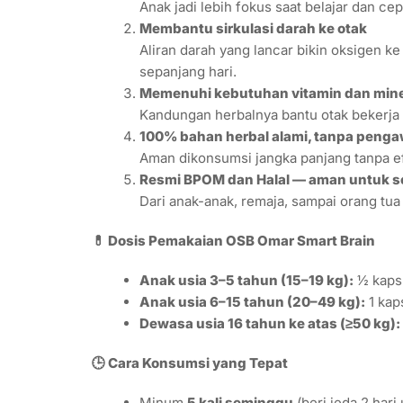
Anak jadi lebih fokus saat belajar dan c
Membantu sirkulasi darah ke otak
Aliran darah yang lancar bikin oksigen ke
sepanjang hari.
Memenuhi kebutuhan vitamin dan mine
Kandungan herbalnya bantu otak bekerja l
100% bahan herbal alami, tanpa penga
Aman dikonsumsi jangka panjang tanpa e
Resmi BPOM dan Halal — aman untuk s
Dari anak-anak, remaja, sampai orang tu
💊 Dosis Pemakaian OSB Omar Smart Brain
Anak usia 3–5 tahun (15–19 kg):
½ kapsu
Anak usia 6–15 tahun (20–49 kg):
1 kap
Dewasa usia 16 tahun ke atas (≥50 kg):
🕒 Cara Konsumsi yang Tepat
Minum
5 kali seminggu
(beri jeda 2 hari 