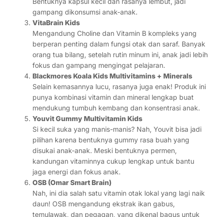
Bentuknya kapsul kecil dan rasanya lembut, jadi
gampang dikonsumsi anak-anak.
VitaBrain Kids
Mengandung Choline dan Vitamin B kompleks yang
berperan penting dalam fungsi otak dan saraf. Banyak
orang tua bilang, setelah rutin minum ini, anak jadi lebih
fokus dan gampang mengingat pelajaran.
Blackmores Koala Kids Multivitamins + Minerals
Selain kemasannya lucu, rasanya juga enak! Produk ini
punya kombinasi vitamin dan mineral lengkap buat
mendukung tumbuh kembang dan konsentrasi anak.
Youvit Gummy Multivitamin Kids
Si kecil suka yang manis-manis? Nah, Youvit bisa jadi
pilihan karena bentuknya gummy rasa buah yang
disukai anak-anak. Meski bentuknya permen,
kandungan vitaminnya cukup lengkap untuk bantu
jaga energi dan fokus anak.
OSB (Omar Smart Brain)
Nah, ini dia salah satu vitamin otak lokal yang lagi naik
daun! OSB mengandung ekstrak ikan gabus,
temulawak, dan pegagan, yang dikenal bagus untuk